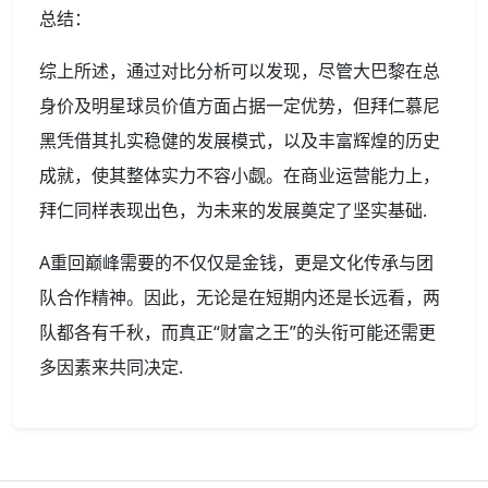
总结：
综上所述，通过对比分析可以发现，尽管大巴黎在总
身价及明星球员价值方面占据一定优势，但拜仁慕尼
黑凭借其扎实稳健的发展模式，以及丰富辉煌的历史
成就，使其整体实力不容小觑。在商业运营能力上，
拜仁同样表现出色，为未来的发展奠定了坚实基础.
A重回巅峰需要的不仅仅是金钱，更是文化传承与团
队合作精神。因此，无论是在短期内还是长远看，两
队都各有千秋，而真正“财富之王”的头衔可能还需更
多因素来共同决定.