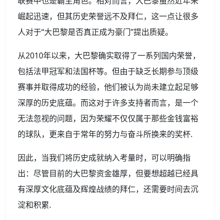
联赛中也是霸主角色。相对而言，大巴黎虽然近年来
崛起迅速，但其历史荣誉远不及拜仁，这一点让很多
人对于“大巴黎是否真正成为豪门”提出质疑。
从2010年以来，大巴黎确实取得了一系列国内荣誉，
包括法甲冠军和法国杯等。但由于缺乏长期参与顶级
赛事并取得成功的经验，他们被认为尚未建立起足够
深厚的历史底蕴。而这对于许多支持者而言，是一个
无法忽视的问题，因为荣耀不仅仅属于那些金钱富裕
的球队，更来自于常年的努力与奋斗所换来的奖杯.
因此，当我们将历史成就纳入考量时，可以明确指
出：尽管目前的大巴黎资金雄厚，但要想超越已经具
有深厚文化底蕴及辉煌战绩的拜仁，还需要时间去沉
淀和积累.