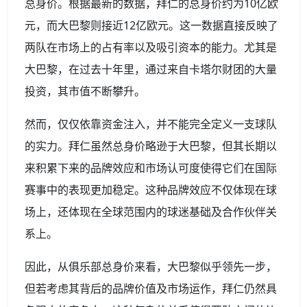
总身价。根据最新的数据，拜仁的总身价约为10亿欧
元，而大巴黎则接近12亿欧元。这一数据直接反映了
两队在市场上的占有率以及吸引资本的能力。尤其是
大巴黎，在过去十年里，通过来自卡塔尔财团的大量
投资，其市值不断攀升。
然而，仅仅依靠资金注入，并不能完全定义一支球队
的实力。拜仁虽然总身价略逊于大巴黎，但其长期以
来积累下来的品牌效应和市场认可度使得它们在国际
赛事中的表现更加稳定。这种品牌效应不仅体现在球
场上，还体现在全球范围内的球迷基础及合作伙伴关
系上。
因此，从俱乐部总身价来看，大巴黎似乎领先一步，
但若考虑其背后的品牌价值及市场运作，拜仁仍然具