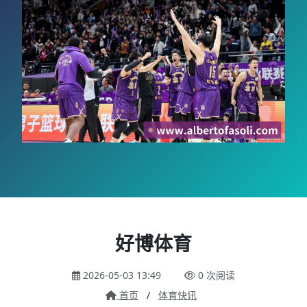
好博体育
2026-05-03 13:49
0 次阅读
首页
/
体育快讯