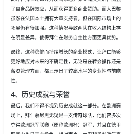
了自身品牌效应，从而获得更多商业赞助。而大巴黎
虽然在法国本土拥有大量支持者，但在国际市场上的
拓展仍有待加强。这种情况导致两队在收入结构上存
在明显差异，使得拜仁在财务自主性方面更具优势。
最终，这种稳健而持续增长的商业模式，让拜仁能够
更好地应对未来的不确定性，无论是在转会操作还是
薪资管理方面，都显示出了较高水平的专业性与前瞻
性。
4、历史成就与荣誉
最后，我们不得不提到历史成就这一部分。在欧洲赛
场上，拜仁慕尼黑无疑是一支传奇球队，他们曾多次
夺得欧洲冠军联赛（原称欧洲杯）冠军，并且在德甲