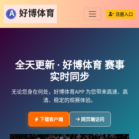
注册入口
全天更新 ·
好博体育
赛事
实时同步
无论您身在何处，
好博体育APP
为您带来高速、高
清、稳定的观赛体验。
下载客户端
网页端访问