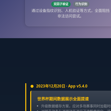
双因子验证
行为识别
通过设备指纹识别、人机验证等方式，全面阻挡
非法访问尝试。
2023年12月20日 · App v5.4.0
世界杯期间数据展示全面提速
升级数据缓存方案，应对多场赛事同时加载时