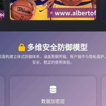
赛事专题
整合重要赛事专题页、球队档案与图文集锦，适
合深入了解比赛背景与阵容走势。
多维安全防御模型
层面构建立体式防御体系，涵盖数据传输、账户操作与隐私保护
安全、稳定的使用体验。
数据加密层