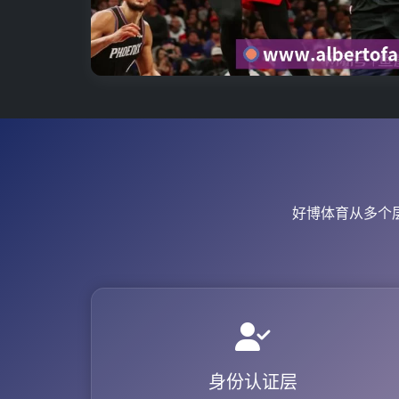
电竞频道
热门电竞赛事全覆盖，支持边看边聊功能，打造
专属电竞内容互动专区。
好博体育从多个
身份认证层