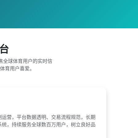
平台
焦全球体育用户的实时信
体育用户喜爱。
制运营，平台数据透明、交易流程规范，长期
系统，持续服务全球数百万用户，树立良好品