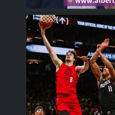
体育直播
涵盖足球、篮球、网球等项目的全球赛事直播，
高清画质、低延迟体验，适合追求流畅观赛的用
户。