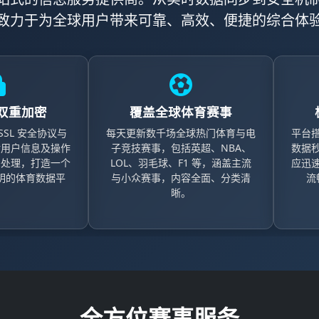
致力于为全球用户带来可靠、高效、便捷的综合体
双重加密
覆盖全球体育赛事
SL 安全协议与
每天更新数千场全球热门体育与电
平台
对用户信息及操作
子竞技赛事，包括英超、NBA、
数据
密处理，打造一个
LOL、羽毛球、F1 等，涵盖主流
应迅
明的体育数据平
与小众赛事，内容全面、分类清
流
。
晰。
全方位赛事服务