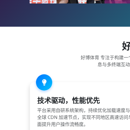
好
好博体育 专注于构建
息与多终端互动
技术驱动，性能优先
平台采用自研系统架构，持续优化加载速度与
全球 CDN 加速节点，实现不同地区高速访
面提升用户操作流畅度。