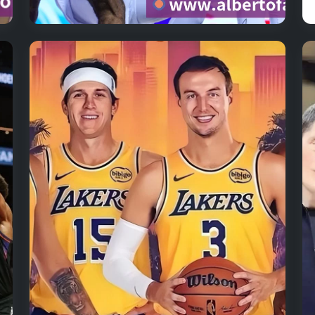
赛事解说
多语种解说覆盖国际赛事，结合战术分析与实时
解读，提升用户观赛理解深度。