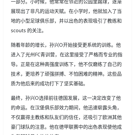
一部分。小时候，他常常在邻近的公园里踢球，逐渐
展现出了非凡的运动天赋。在小学时，他就加入了当
地的小型足球俱乐部，并以出色的表现吸引了教练和
scouts 的关注。
随着年龄的增长，孙兴O开始接受更系统的训练。他
进入了光州FC青训营，在这里接受了严格而专业的指
导。正是在这种高强度训练下，他不仅磨练了自己的
技术，更培养了顽强拼搏、不怕困难的精神。这些品
质为他后来的成功打下了坚实基础。
最终，孙兴O选择前往德国发展，这一决定改变了他
的命运。在汉堡俱乐部效力期间，他迅速崭露头角，
不仅赢得主教练和队友们的信任，还吸引了欧洲其他
豪门球队的注意。他在德甲联赛中的出色表现使他成