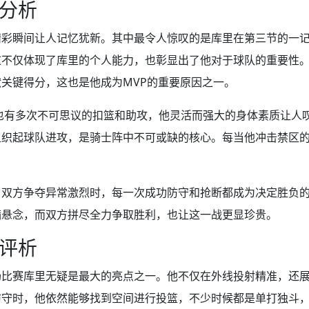
间分析
精彩瞬间让人记忆犹新。其中最令人惊叹的是库里在第三节的一
这不仅体现了库里的个人能力，也彰显出了他对于球队的重要性
关键得分，这也是他成为MVP的重要原因之一。
也有多次不可思议的扣篮和助攻，他灵活而强大的身体素质让人
组织起球队进攻，是骑士阵中不可或缺的核心。每当他冲击禁区
当双方争夺异常激烈时，每一次成功防守和抢断都成为决定胜负
满悬念，而双方拼尽全力争取胜利，也让这一战更显珍贵。
现评析
场比赛库里无疑是最大的亮点之一。他不仅在外线投射精准，还
防守时，他依然能够找到空间进行投篮，不少时候都是单打独斗