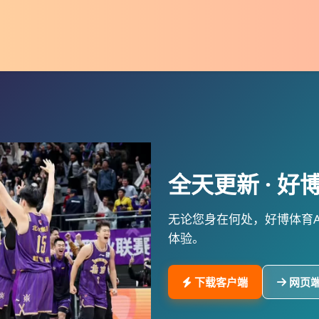
全天更新 ·
好
无论您身在何处，
好博体育A
体验。
下载客户端
网页