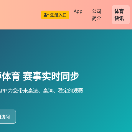
App
公司
体育
注册入口
简介
快讯
博体育
赛事实时同步
PP
为您带来高速、高清、稳定的观赛
端访问