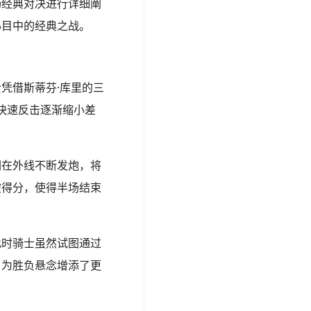
场经典对决进行详细阐
心目中的经典之战。
凭借斯蒂芬·库里的三
快速反击逐渐缩小差
们在外线不断发炮，将
破得分，使得半场结束
此时骑士虽然试图通过
，为胜负悬念增添了更