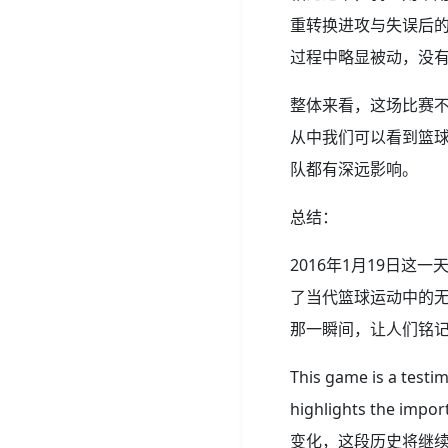
重转换进攻与失误后
过程中略显被动，没
整体来看，这场比赛
从中我们可以看到篮
队都有深远影响。
总结：
2016年1月19日
了当代篮球运动中的
那一瞬间，让人们铭
This game is a testim
highlights the imp
变化，这段历史将继