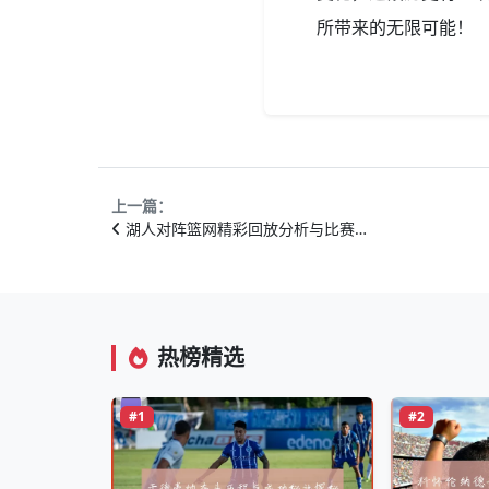
所带来的无限可能！
上一篇：
湖人对阵篮网精彩回放分析与比赛…
热榜精选
#1
#2