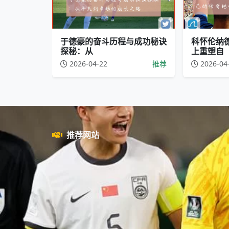
于德豪的奋斗历程与成功秘诀
科怀伦纳
探秘：从
上重塑自
2026-04-22
推荐
2026-04
推荐网站