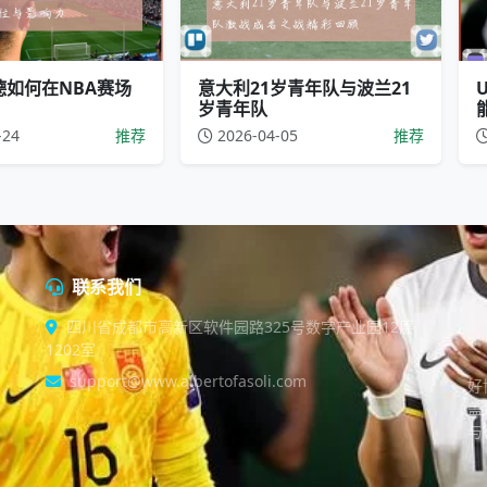
德如何在NBA赛场
意大利21岁青年队与波兰21
岁青年队
-24
推荐
2026-04-05
推荐
联系我们
四川省成都市高新区软件园路325号数字产业园12层
1202室
support@www.albertofasoli.com
好
盖
与