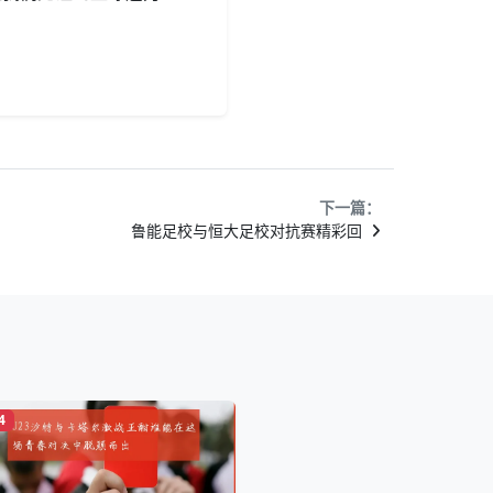
下一篇：
鲁能足校与恒大足校对抗赛精彩回
4