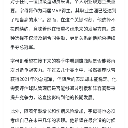
对于任何一位顶级运动员来说，个人职业规划至关重
要。字母哥作为两届MVP得主，其职业生涯已经达到
了相当高的水平。然而，在这个关键时刻，他选择不
提前续约，意味着他在慎重考虑未来的发展方向。这
种选择不仅涉及到合同金额，更是关系到他能否持续
争夺总冠军。
字母哥希望在接下来的赛季中看到雄鹿队是否能够再
次具备争冠实力。在过去几个赛季中，虽然雄鹿队曾
获得2021年的总冠军，但随后的表现却未能稳定。他
需要评估球队管理层是否能够通过引援和阵容调整来
提升竞争力，这直接影响到他的长期发展。
此外，随着年龄增长和伤病风险增加，字母哥也必须
考虑自己在未来几年的表现。他希望在最合适的时候