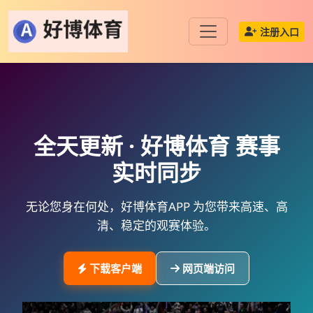
注册入口
全天更新 ·
好博体育
赛事
实时同步
无论您身在何处，
好博体育APP
为您带来高速、高
清、稳定的观赛体验。
下载客户端
网页端访问