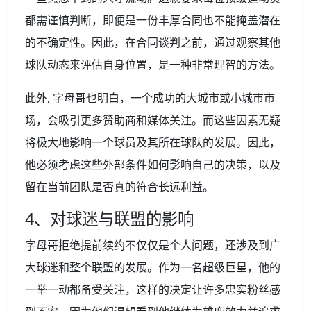
都需谨慎判断，即便是一份丰厚合同也不能掩盖潜在
的不确定性。因此，在合同谈判之前，通过观察其他
球队动态来评估自身位置，是一种非常理智的方法。
此外, 字母哥也明白，一个成功的大城市或小城市市
场，会吸引更多赞助商和媒体关注。而这些因素无疑
将极大地影响一个球员及其所在球队的发展。因此，
他必须考虑这些外部条件如何影响自己的决策，以及
留在当前团队是否真的符合长远利益。
4、对球迷与联盟的影响
字母哥拒绝提前续约不仅仅是个人问题，还涉及到广
大球迷和整个联盟的发展。作为一名超级巨星，他的
一举一动都备受关注，这样的决定让许多忠实粉丝感