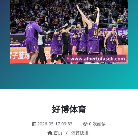
好博体育
2026-05-17 09:53
0 次阅读
首页
/
体育快讯