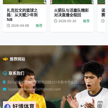
扎克拉文的篮球之
火箭队与活塞队精彩
诺
路：从天赋少年到
对决直播全程回
赛
NB
2026-05-20
推荐
2
2026-04-08
推荐
推荐网站
联系我们
四川省成都市高新区软件园路325号数字产业园12层1202室
support@www.albertofasoli.com