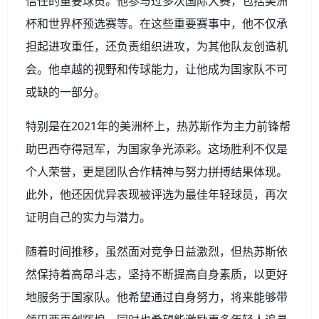
信任的重要球员。他参与过多次国际大赛，包括美洲
杯和世界杯预选赛等。在这些重要赛事中，他不仅承
担起进攻重任，还负责组织进攻，为其他队友创造机
会。他卓越的视野和传球能力，让他成为国家队不可
或缺的一部分。
特别是在2021年的美洲杯上，热苏斯作为主力前锋帮
助巴西夺得冠军，为国家争光添彩。这场胜利不仅是
个人荣誉，更是团队合作精神与努力拼搏结果体现。
此外，他还因优异表现被评选为最佳年轻球员，再次
证明自己的实力与潜力。
随着时间推移，虽然面对竞争日益激烈，但热苏斯依
然保持着高昂斗志，坚持不断提高自身素质，以更好
地服务于国家队。他希望通过自身努力，将来能够带