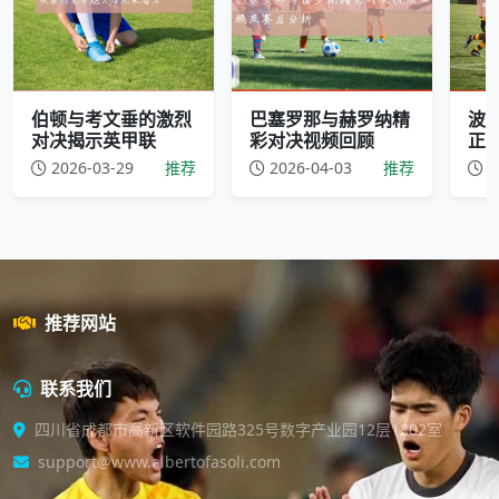
伯顿与考文垂的激烈
巴塞罗那与赫罗纳精
波
对决揭示英甲联
彩对决视频回顾
正
2026-03-29
推荐
2026-04-03
推荐
2
推荐网站
联系我们
四川省成都市高新区软件园路325号数字产业园12层1202室
support@www.albertofasoli.com