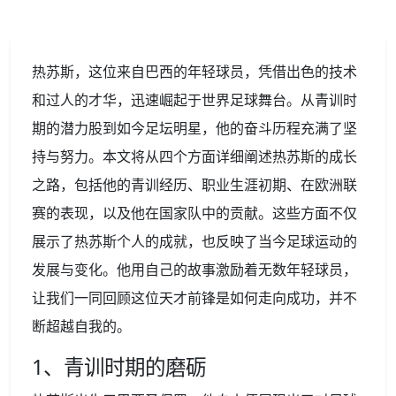
热苏斯，这位来自巴西的年轻球员，凭借出色的技术
和过人的才华，迅速崛起于世界足球舞台。从青训时
期的潜力股到如今足坛明星，他的奋斗历程充满了坚
持与努力。本文将从四个方面详细阐述热苏斯的成长
之路，包括他的青训经历、职业生涯初期、在欧洲联
赛的表现，以及他在国家队中的贡献。这些方面不仅
展示了热苏斯个人的成就，也反映了当今足球运动的
发展与变化。他用自己的故事激励着无数年轻球员，
让我们一同回顾这位天才前锋是如何走向成功，并不
断超越自我的。
1、青训时期的磨砺