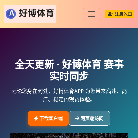
注册入口
全天更新 ·
好博体育
赛事
实时同步
无论您身在何处，
好博体育APP
为您带来高速、高
清、稳定的观赛体验。
下载客户端
网页端访问