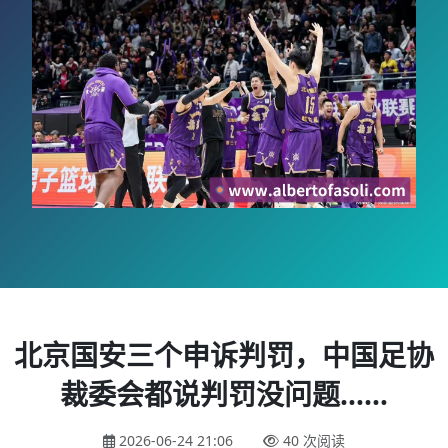
北京国安三个申诉判罚，中国足协
裁委会都说判罚没问题……
2026-06-24 21:06
40 次阅读