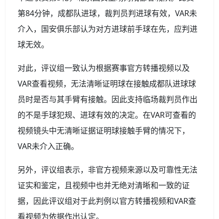
第84分钟，成都队进球，裁判员判进球有效，VAR未
介入，国安俱乐部认为对方进球前手球在先，应判进
球无效。
对此，评议组一致认为根据赛事官方转播视频以及
VAR查看视频，无法清晰证明球在接触成都队进球球
员时是否与其手臂有接触。因此支持临场裁判员作出
的不是手球犯规、进球有效的决定。在VAR可查看的
视频镜头中无清晰证据证明球接触手臂的情况下，
VAR未介入正确。
另外，评议组表示，非官方视频来源以及可靠性无法
证实和鉴定，且视频中也并无绝对清晰和一致的证
据，因此评议组对于此判例以官方转播视频和VAR查
看视频为依据作出认定。