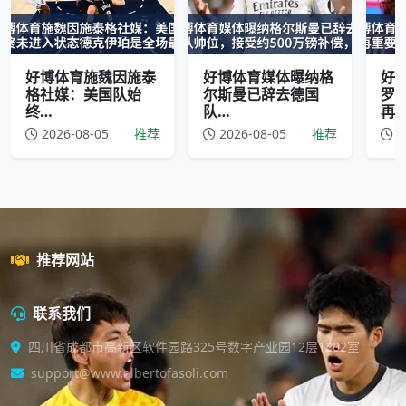
好博体育施魏因施泰
好博体育媒体曝纳格
好
格社媒：美国队始
尔斯曼已辞去德国
罗
终…
队…
再
2026-08-05
推荐
2026-08-05
推荐
2
推荐网站
联系我们
四川省成都市高新区软件园路325号数字产业园12层1202室
support@www.albertofasoli.com