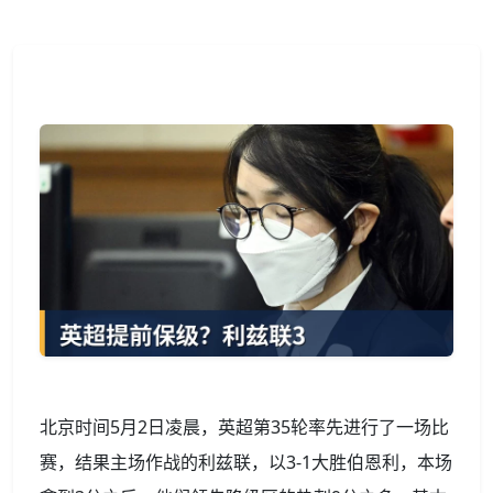
北京时间5月2日凌晨，英超第35轮率先进行了一场比
赛，结果主场作战的利兹联，以3-1大胜伯恩利，本场