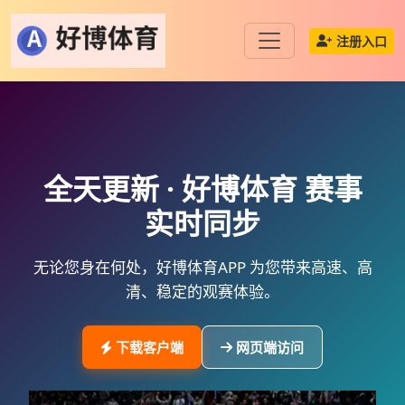
注册入口
全天更新 ·
好博体育
赛事
实时同步
无论您身在何处，
好博体育APP
为您带来高速、高
清、稳定的观赛体验。
下载客户端
网页端访问