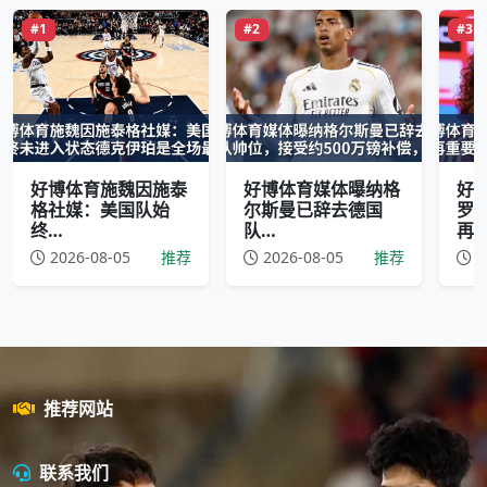
#1
#2
#3
好博体育施魏因施泰
好博体育媒体曝纳格
好
格社媒：美国队始
尔斯曼已辞去德国
罗
终…
队…
再
2026-08-05
推荐
2026-08-05
推荐
2
推荐网站
联系我们